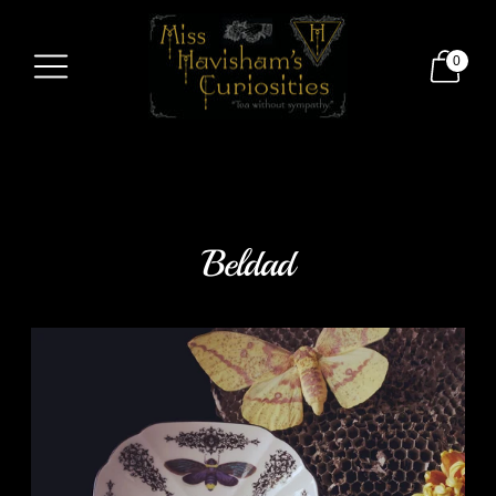
0
Beldad